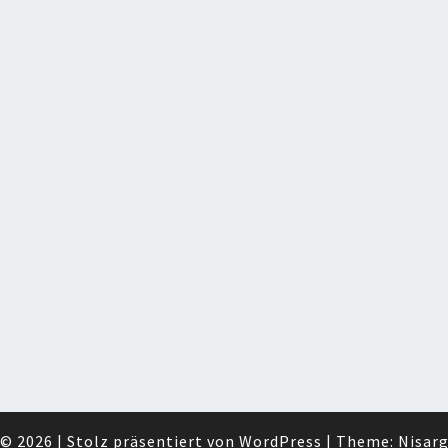
© 2026
|
Stolz präsentiert von
WordPress
|
Theme:
Nisar