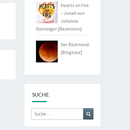
Hearts on Fire
– Jonah von
Johanna
Danninger [Rezension]
Der Blutmond
[Blogtour]
SUCHE
Suche
Suchen
nach: